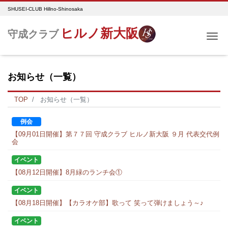
SHUSEI-CLUB Hillno-Shinosaka
ヒルノ新大阪
守成クラブ
Me
お知らせ（一覧）
TOP
お知らせ（一覧）
例会
【09月01日開催】第７７回 守成クラブ ヒルノ新大阪 ９月 代表交代例
会
イベント
【08月12日開催】8月緑のランチ会①
イベント
【08月18日開催】【カラオケ部】歌って 笑って弾けましょう～♪
イベント